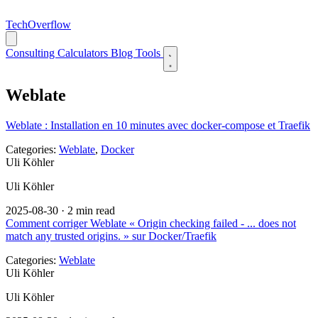
TechOverflow
Consulting
Calculators
Blog
Tools
Weblate
Weblate : Installation en 10 minutes avec docker-compose et Traefik
Categories:
Weblate
,
Docker
Uli Köhler
Uli Köhler
2025-08-30
·
2 min read
Comment corriger Weblate « Origin checking failed - ... does not
match any trusted origins. » sur Docker/Traefik
Categories:
Weblate
Uli Köhler
Uli Köhler